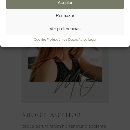
Aceptar
Rechazar
Ver preferencias
Cookies
Protección de Datos
Aviso Legal
ABOUT AUTHOR
Itaque earum rerum hic tenetur a sapiente