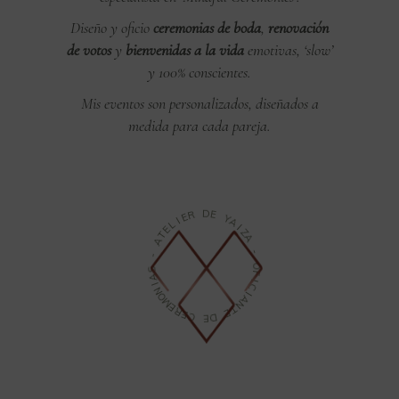
Diseño y oficio
ceremonias de boda
,
renovación
de votos
y
bienvenidas a la vida
emotivas, ‘slow’
y 100% conscientes.
Mis eventos son personalizados, diseñados a
medida para cada pareja.
R
E
D
I
E
L
E
Y
T
A
A
I
Z
-
A
S
A
-
I
O
N
O
F
M
I
C
E
R
I
A
E
N
C
T
E
E
D