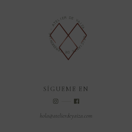
R
E
I
D
L
E
E
T
Y
A
A
I
-
Z
A
S
A
-
I
N
O
O
F
M
I
E
C
R
I
E
A
C
N
T
E
E
D
SÍGUEME EN
hola@atelierdeyaiza.com