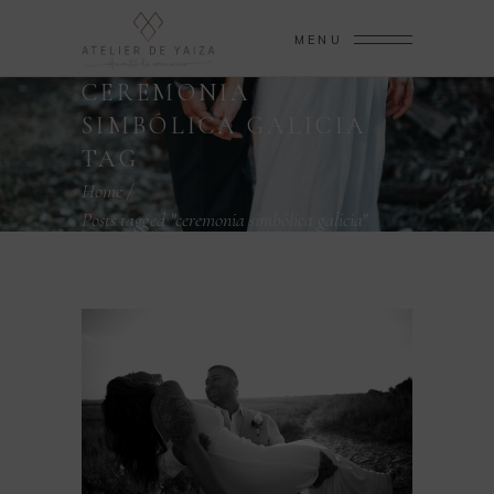
MENU
CEREMONIA
SIMBÓLICA GALICIA
TAG
Home
/
Posts tagged "ceremonia simbólica galicia"