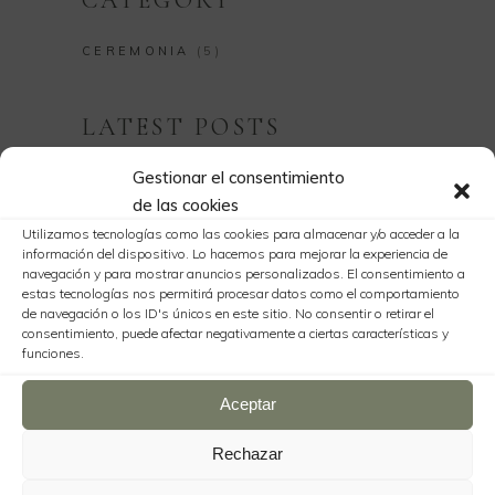
CATEGORY
CEREMONIA
(5)
LATEST POSTS
Gestionar el consentimiento
de las cookies
Sorry, no posts matched your criteria.
Utilizamos tecnologías como las cookies para almacenar y/o acceder a la
información del dispositivo. Lo hacemos para mejorar la experiencia de
navegación y para mostrar anuncios personalizados. El consentimiento a
estas tecnologías nos permitirá procesar datos como el comportamiento
INSTAGRAM
de navegación o los ID's únicos en este sitio. No consentir o retirar el
consentimiento, puede afectar negativamente a ciertas características y
funciones.
FOLLOW
Aceptar
Rechazar