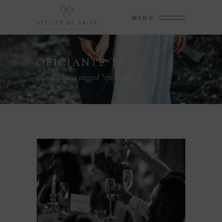
MENU
OFICIANTE TAG
Home
/
Posts tagged "oficiante"