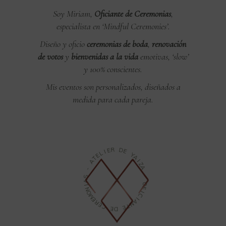
Soy Miriam,
Oficiante de Ceremonias
,
especialista en ‘Mindful Ceremonies’.
Diseño y oficio
ceremonias de boda
,
renovación
de votos
y
bienvenidas a la vida
emotivas, ‘slow’
y 100% conscientes.
Mis eventos son personalizados, diseñados a
medida para cada pareja.
R
E
I
D
L
E
E
T
Y
A
A
I
-
Z
A
S
A
-
I
N
O
O
F
M
I
E
C
R
I
E
A
C
N
T
E
E
D