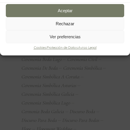
Boda Simbólica Asturias
Aceptar
Boda Simbólica Galicia
Rechazar
Boda Simbólica Lugo
Ceremonia Boda
Ceremonia Boda A Coruña
Ver preferencias
Ceremonia Boda Asturias
Cookies
Protección de Datos
Aviso Legal
Ceremonia Boda Galicia
Ceremonia Boda Lugo
Ceremonia Civil
Ceremonia De Boda
Ceremonia Simbólica
Ceremonia Simbólica A Coruña
Ceremonia Simbólica Asturias
Ceremonia Simbólica Galicia
Ceremonia Simbólica Lugo
Cermonia Boda Galicia
Discurso Boda
Discurso Para Boda
Discurso Para Bodas
Elope
Elopement Wedding