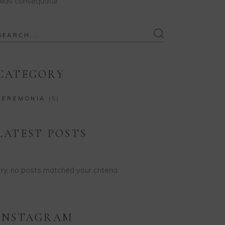
lias consequatur
earch
or:
CATEGORY
CEREMONIA
(5)
LATEST POSTS
ry, no posts matched your criteria.
INSTAGRAM