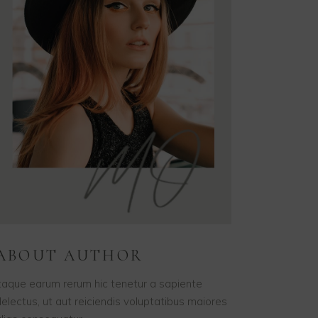
ABOUT AUTHOR
taque earum rerum hic tenetur a sapiente
electus, ut aut reiciendis voluptatibus maiores