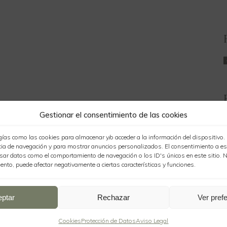
Gestionar el consentimiento de las cookies
B
ías como las cookies para almacenar y/o acceder a la información del dispositivo
B
ncia de navegación y para mostrar anuncios personalizados. El consentimiento a e
sar datos como el comportamiento de navegación o los ID's únicos en este sitio. N
iento, puede afectar negativamente a ciertas características y funciones.
B
B
eptar
Rechazar
Ver pref
B
Cookies
Protección de Datos
Aviso Legal