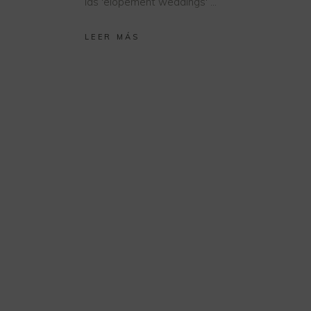
las 'elopement weddings'
LEER MÁS