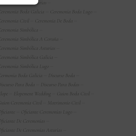
eremonia Boda Asturias
eremonia Boda Galicia
Ceremonia Boda Lugo
eremonia Civil
Ceremonia De Boda
eremonia Simbólica
eremonia Simbólica A Coruña
eremonia Simbólica Asturias
eremonia Simbólica Galicia
eremonia Simbólica Lugo
ermonia Boda Galicia
Discurso Boda
iscurso Para Boda
Discurso Para Bodas
lope
Elopement Wedding
Guion Boda Civil
uion Ceremonia Civil
Matrimonio Civil
ficiante
Oficiante Ceremonias Lugo
ficiante De Ceremonias
ficiante De Ceremonias Asturias