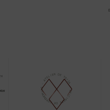
E
E
R
I
 en
L
E
D
T
E
A
Y
-
A
I
S
Z
A
A
tos
I
N
-
O
M
O
E
F
R
I
E
C
C
I
A
E
N
D
T
E