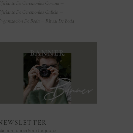
ficiante De Ceremonias Coruña
ficiante De Ceremonias Galicia
rganización De Boda
Ritual De Boda
NEWSLETTER
Alienum phaedrum torquatos