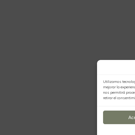
Utilizamos tecnolog
mejorar la experie
nos permitirá proce
retirar el consentim
Ac