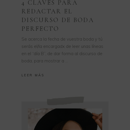
4 CLAVES PARA
REDACTAR EL
DISCURSO DE BODA
PERFECTO
Se acerca la fecha de vuestra boda y tú
serás el/la encargadx de leer unas líneas
en el “día B”, de dar forma al discurso de
boda, para mostrar a
LEER MÁS