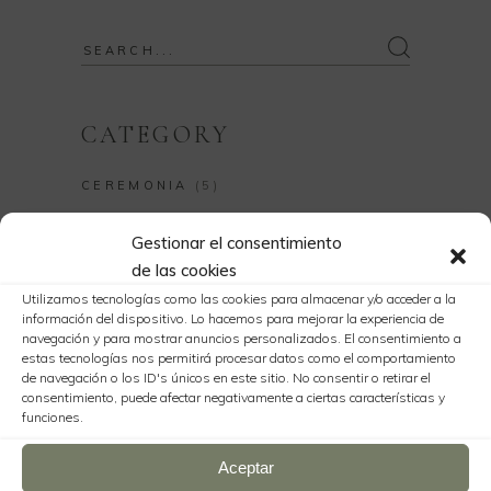
Search
for:
CATEGORY
CEREMONIA
(5)
Gestionar el consentimiento
LATEST POSTS
de las cookies
Utilizamos tecnologías como las cookies para almacenar y/o acceder a la
información del dispositivo. Lo hacemos para mejorar la experiencia de
Sorry, no posts matched your criteria.
navegación y para mostrar anuncios personalizados. El consentimiento a
estas tecnologías nos permitirá procesar datos como el comportamiento
de navegación o los ID's únicos en este sitio. No consentir o retirar el
consentimiento, puede afectar negativamente a ciertas características y
funciones.
INSTAGRAM
Aceptar