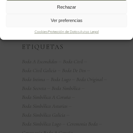
Rechazar
FOLLOW
Ver preferencias
Cookies
Protección de Datos
Aviso Legal
ETIQUETAS
Boda A Escondidas
Boda Civil
Boda Civil Galicia
Boda De Dos
Boda Intima
Boda Lugo
Boda Original
Boda Secreta
Boda Simbólica
Boda Simbólica A Coruña
Boda Simbólica Asturias
Boda Simbólica Galicia
Boda Simbólica Lugo
Ceremonia Boda
Ceremonia Boda A Coruña