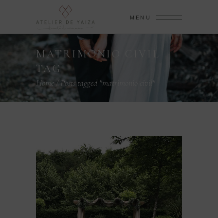
MENU
MATRIMONIO CIVIL
TAG
Home
/
Posts tagged "matrimonio civil"