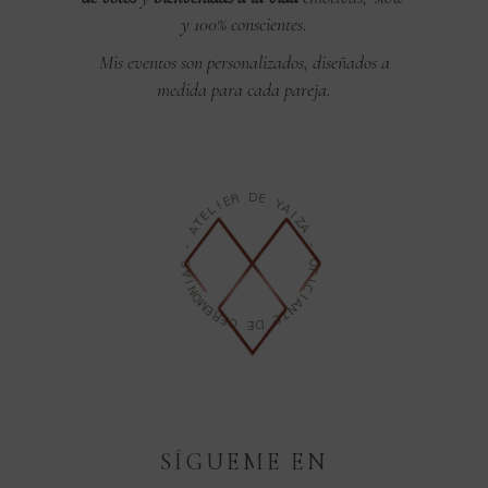
y 100% conscientes.
Mis eventos son personalizados, diseñados a
medida para cada pareja.
R
E
D
E
I
L
E
Y
T
A
A
I
Z
-
A
S
-
A
O
I
N
F
O
I
M
C
E
I
R
A
E
N
C
T
E
E
D
SÍGUEME EN