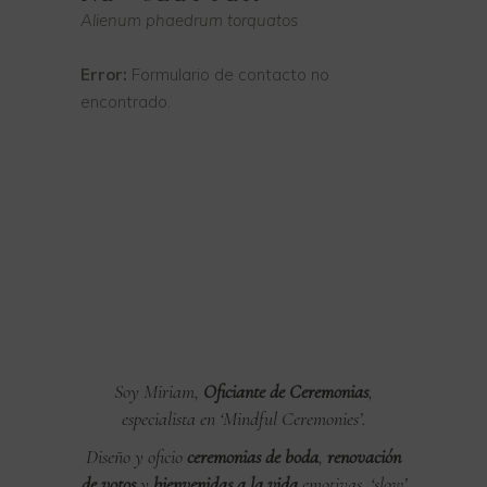
Alienum phaedrum torquatos
Error:
Formulario de contacto no
encontrado.
Soy Miriam,
Oficiante de Ceremonias
,
especialista en ‘Mindful Ceremonies’.
Diseño y oficio
ceremonias de boda
,
renovación
de votos
y
bienvenidas a la vida
emotivas, ‘slow’