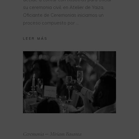
su ceremonia civil, en Atelier de Yaiza,
Oficiante de Ceremonias iniciamos un
proceso compuesto por
LEER MÁS
Ceremonia
Miriam Basanta