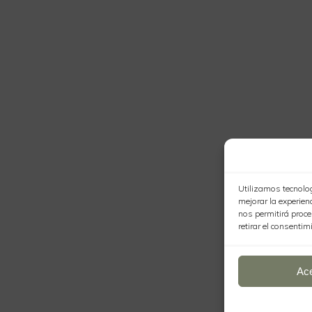
Utilizamos tecnolog
mejorar la experie
nos permitirá proce
retirar el consentim
Ac