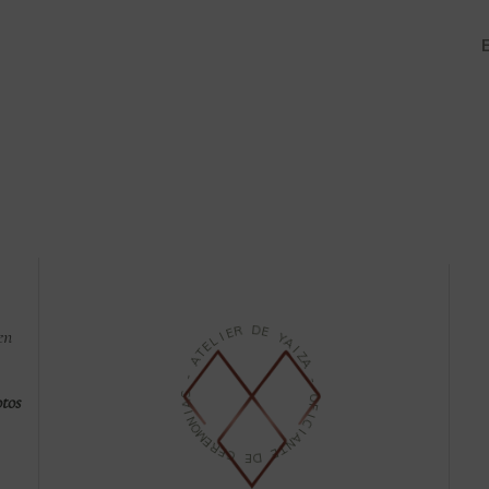
E
R
E
 en
I
D
L
E
E
T
A
Y
A
-
I
Z
S
A
A
tos
-
I
N
O
O
M
F
E
I
R
C
E
I
C
A
N
E
T
D
E