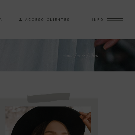
A
ACCESO CLIENTES
INFO
Home
/
2018
/
abril