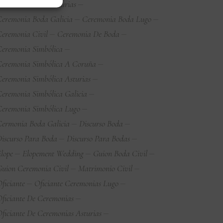
eremonia Boda Asturias
eremonia Boda Galicia
Ceremonia Boda Lugo
eremonia Civil
Ceremonia De Boda
eremonia Simbólica
eremonia Simbólica A Coruña
eremonia Simbólica Asturias
eremonia Simbólica Galicia
eremonia Simbólica Lugo
ermonia Boda Galicia
Discurso Boda
iscurso Para Boda
Discurso Para Bodas
lope
Elopement Wedding
Guion Boda Civil
uion Ceremonia Civil
Matrimonio Civil
ficiante
Oficiante Ceremonias Lugo
ficiante De Ceremonias
ficiante De Ceremonias Asturias