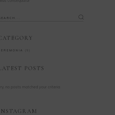
lias consequatur
earch
or:
CATEGORY
CEREMONIA
(5)
LATEST POSTS
ry, no posts matched your criteria.
INSTAGRAM