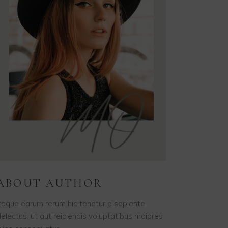
ABOUT AUTHOR
taque earum rerum hic tenetur a sapiente
electus, ut aut reiciendis voluptatibus maiores