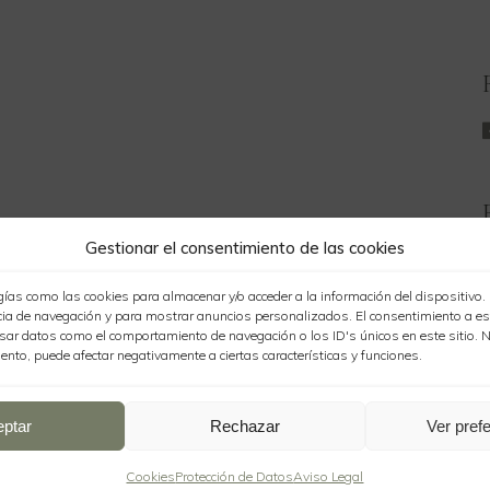
Gestionar el consentimiento de las cookies
B
ías como las cookies para almacenar y/o acceder a la información del dispositivo
B
ncia de navegación y para mostrar anuncios personalizados. El consentimiento a e
sar datos como el comportamiento de navegación o los ID's únicos en este sitio. N
iento, puede afectar negativamente a ciertas características y funciones.
B
B
eptar
Rechazar
Ver pref
B
Cookies
Protección de Datos
Aviso Legal