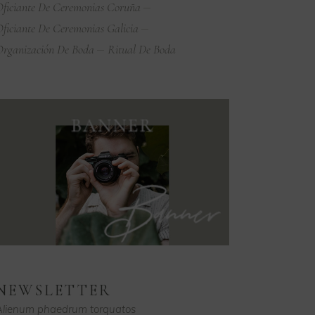
ficiante De Ceremonias Coruña
ficiante De Ceremonias Galicia
rganización De Boda
Ritual De Boda
NEWSLETTER
Alienum phaedrum torquatos